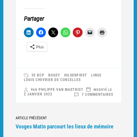
Partager
Plus
5E BCP
BUGEY
HILSENFIRST
LINGE
LOUIS CHEVRIER DE CORCELLES
PHILIPPE VAN MASTRIGT
PAR
MODIFIÉ LE
SUR
2 JANVIER 2022
7 COMMENTAIRES
MÉDECIN
AIDE-
MAJOR
MARIUS
VOITURIER
Navigation
ARTICLE PRÉCÉDENT
vers
Vosges Matin parcourt les lieux de mémoire
d'autres