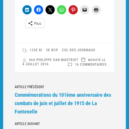
Plus
133E RI
5E BCP
COL DES JOURNAUX
PHILIPPE VAN MASTRIGT
PAR
MODIFIÉ LE
SUR
4 JUILLET 2016
16 COMMENTAIRES
LE
COMMANDAN
RETROUVÉ
Navigation
ARTICLE PRÉCÉDENT
vers
Commémorations du 101ème anniversaire des
d'autres
combats de juin et juillet de 1915 de La
articles
Fontenelle
ARTICLE SUIVANT