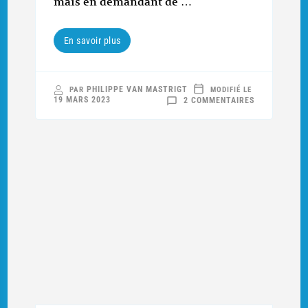
mais en demandant de …
En savoir plus
PHILIPPE VAN MASTRIGT
PAR
MODIFIÉ LE
SUR
19 MARS 2023
2 COMMENTAIRES
CHATGPT
ET
LES
COMBATS
DANS
LES
VOSGES