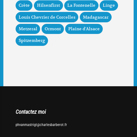
Crète
Hilsenfirst
La Fontenelle
Linge
Louis Chevrier de Corcelles
Madagascar
Metzeral
Ormont
Plaine d'Alsace
Spitzemberg
Contactez moi
phvanmastrigt@charlesbarberot.fr