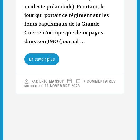
modeste préambule). Pourtant, le
jour qui portait ce régiment sur les
fonts baptismaux de la Grande
Guerre n’occupe que deux pages
dans son JMO (Journal …
En savoir plus
SUR
ERIC MANSUY
7 COMMENTAIRES
PAR
9
22 NOVEMBRE 2023
MODIFIÉ LE
AOÛT
1914
:
FUNESTE
DIMANCHE
POUR
LE
133E
RI