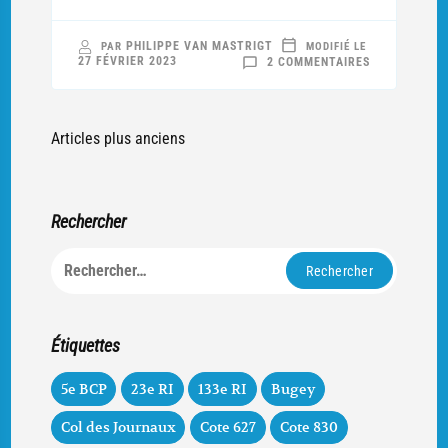
PHILIPPE VAN MASTRIGT
PAR
MODIFIÉ LE
SUR
27 FÉVRIER 2023
2 COMMENTAIRES
LE
POINT
DE
VUE
ALLEMAND
Navigation
Articles plus anciens
des
articles
Rechercher
Rechercher :
Étiquettes
5e BCP
23e RI
133e RI
Bugey
Col des Journaux
Cote 627
Cote 830