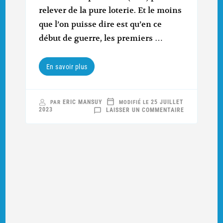
relever de la pure loterie. Et le moins
que l’on puisse dire est qu’en ce
début de guerre, les premiers …
En savoir plus
ERIC MANSUY
25 JUILLET
PAR
MODIFIÉ LE
SUR
2023
LAISSER UN COMMENTAIRE
SUR
LES
TRACES
DES
PREMIERS
MORTS
DU
5E
BCP