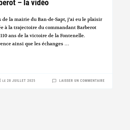
erot – la vidéo
es de la mairie du Ban-de-Sapt, j’ai eu le plaisir
e à la trajectoire du commandant Barberot
110 ans de la victoire de la Fontenelle.
rence ainsi que les échanges …
SUR
28 JUILLET 2025
LAISSER UN COMMENTAIRE
É LE
CONFÉRENCE
CHARLES
BARBEROT
–
LA
VIDÉO