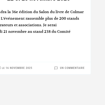
dra la 36e édition du Salon du livre de Colmar
e. L’événement rassemble plus de 200 stands
trateurs et associations. Je serai
i 21 novembre au stand 238 du Comité
SUR
16 NOVEMBRE 2025
UN COMMENTAIRE
É LE
SALON
DU
LIVRE
DE
COLMAR
–
22
ET
23
NOVEMBRE
2025