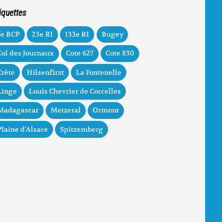
iquettes
5e BCP
23e RI
133e RI
Bugey
Col des Journaux
Cote 627
Cote 830
Crète
Hilsenfirst
La Fontenelle
Linge
Louis Chevrier de Corcelles
Madagascar
Metzeral
Ormont
Plaine d'Alsace
Spitzemberg