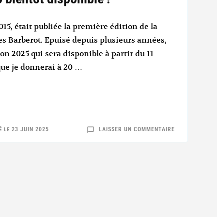
015, était publiée la première édition de la
 Barberot. Epuisé depuis plusieurs années,
ion 2025 qui sera disponible à partir du 11
 que je donnerai à 20 …
SUR
23 JUIN 2025
LAISSER UN COMMENTAIRE
É LE
LA
NOUVELLE
ÉDITION
2025
BIENTÔT
DISPONIBLE
!