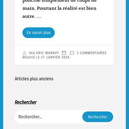
ponctué simplement de coups de
main. Pourtant la réalité est bien
autre. …
En savoir plus
SUR
ERIC MANSUY
2 COMMENTAIRES
PAR
LE
21 JANVIER 2026
MODIFIÉ LE
LINGE,
1916-
1918 (1/2)
:
« ABANDONN
UNE
Navigation
Articles plus anciens
POSITION
SI
des
CHÈREMENT
ACQUISE » ?
articles
Rechercher
Rechercher :