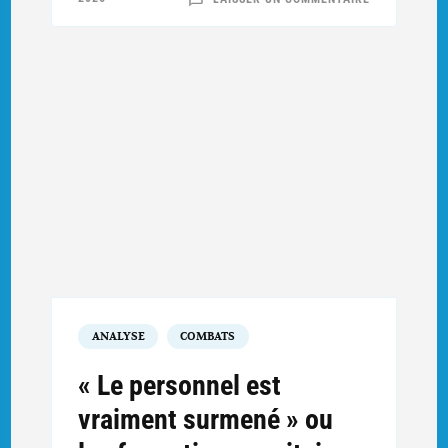
« LE
PERSONNEL
EST
VRAIMENT
SURMENÉ »
OU
LES
FORMATIONS
SANITAIRES
À
L’ÉPREUVE
DE
L’OFFENSIVE
DU
LINGE
DE
1915
(2/2)
:
ITINÉRAIRES,
POSTES
ET
PERSONNELS
FACE
À
L’ÉPREUVE
DU
LINGE
ANALYSE
COMBATS
« Le personnel est
vraiment surmené » ou