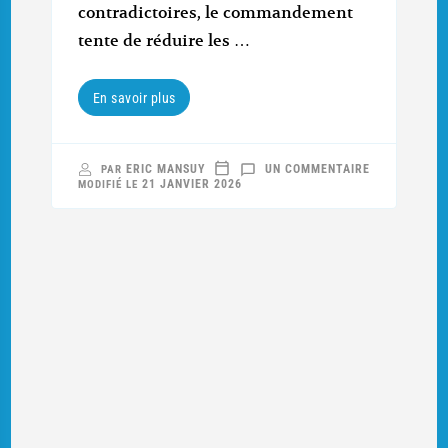
contradictoires, le commandement
tente de réduire les …
En savoir plus
SUR
ERIC MANSUY
UN COMMENTAIRE
PAR
LE
21 JANVIER 2026
MODIFIÉ LE
LINGE,
1916-
1918 (2/2)
:
RESTER,
RECULER…
OU
S’ENTÊTER
?