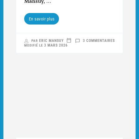
Mansuy, …
En savoir plus
SUR
ERIC MANSUY
3 COMMENTAIRES
PAR
« LE
3 MARS 2026
MODIFIÉ LE
PERSONNEL
EST
VRAIMENT
SURMENÉ »
OU
LES
FORMATIONS
SANITAIRES
À
L’ÉPREUVE
DE
L’OFFENSIVE
DU
LINGE
DE
1915
(1/2):
COMPRENDR
L’ORGANISAT
SANITAIRE