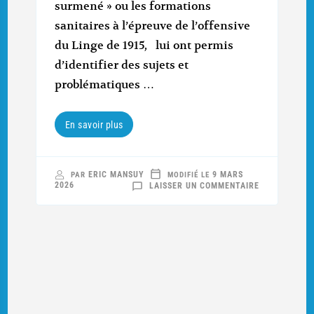
surmené » ou les formations
sanitaires à l’épreuve de l’offensive
du Linge de 1915, lui ont permis
d’identifier des sujets et
problématiques …
En savoir plus
ERIC MANSUY
9 MARS
PAR
MODIFIÉ LE
SUR
2026
LAISSER UN COMMENTAIRE
LE
SERVICE
DE
SANTÉ
FRANÇAIS
AU
LINGE
À
L’ÉTÉ
1915…
EN
10
ASPECTS