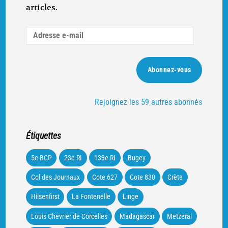
articles.
Adresse
e-
mail
Abonnez-vous
Rejoignez les 59 autres abonnés
Étiquettes
5e BCP
23e RI
133e RI
Bugey
Col des Journaux
Cote 627
Cote 830
Crète
Hilsenfirst
La Fontenelle
Linge
Louis Chevrier de Corcelles
Madagascar
Metzeral