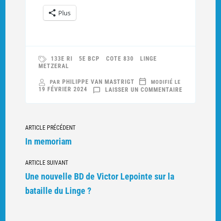
Plus
133E RI
5E BCP
COTE 830
LINGE
METZERAL
PHILIPPE VAN MASTRIGT
PAR
MODIFIÉ LE
SUR
19 FÉVRIER 2024
LAISSER UN COMMENTAIRE
LES
BATAILLES
DE
METZERAL
ET
Navigation
DU
ARTICLE PRÉCÉDENT
LINGE
vers
In memoriam
d'autres
ARTICLE SUIVANT
articles
Une nouvelle BD de Victor Lepointe sur la
bataille du Linge ?