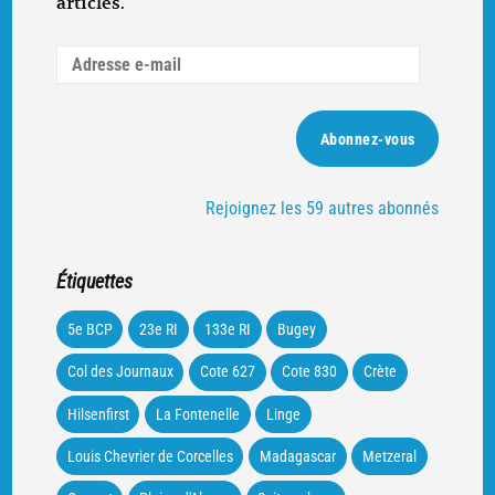
articles.
Adresse
e-
mail
Abonnez-vous
Rejoignez les 59 autres abonnés
Étiquettes
5e BCP
23e RI
133e RI
Bugey
Col des Journaux
Cote 627
Cote 830
Crète
Hilsenfirst
La Fontenelle
Linge
Louis Chevrier de Corcelles
Madagascar
Metzeral