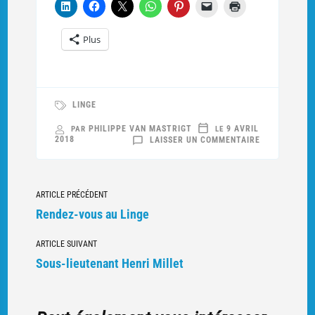
Plus
LINGE
PHILIPPE VAN MASTRIGT
9 AVRIL
PAR
LE
SUR
2018
LAISSER UN COMMENTAIRE
LES
AMÉRICAINS
DANS
LES
VOSGES
Navigation
–
ARTICLE PRÉCÉDENT
CONFÉRENCE
LE
vers
Rendez-vous au Linge
19
AVRIL
d'autres
2018
À
ARTICLE SUIVANT
articles
NANCY
Sous-lieutenant Henri Millet