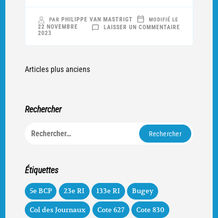
PHILIPPE VAN MASTRIGT
PAR
MODIFIÉ LE
SUR
22 NOVEMBRE
LAISSER UN COMMENTAIRE
MAUVAISES
2023
MINES
SUR
LA
COTE
627
Navigation
(1/3)
Articles plus anciens
:
LE
des
RETOUR
DE
articles
LA
GUERRE
DE
Rechercher
SIÈGE
Rechercher :
Étiquettes
5e BCP
23e RI
133e RI
Bugey
Col des Journaux
Cote 627
Cote 830