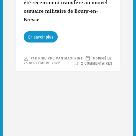
été récemment transféré au nouvel
ossuaire militaire de Bourg-en-
Bresse.
En savoir plus
PHILIPPE VAN MASTRIGT
PAR
MODIFIÉ LE
SUR
25 SEPTEMBRE 2022
2 COMMENTAIRES
LA
NOUVELLE
DEMEURE
DE
L’ASPIRANT
LOUIS
DE
CORCELLES