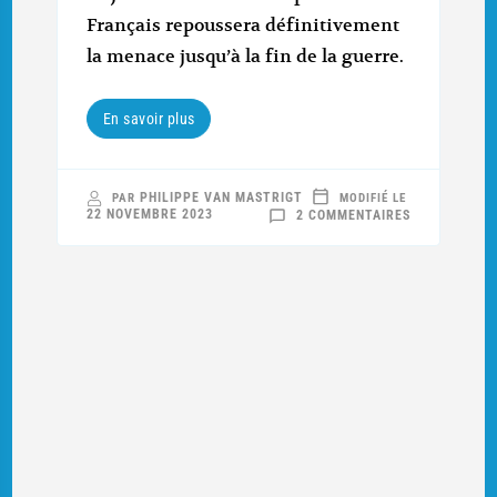
Français repoussera définitivement
la menace jusqu’à la fin de la guerre.
En savoir plus
PHILIPPE VAN MASTRIGT
PAR
MODIFIÉ LE
SUR
22 NOVEMBRE 2023
2 COMMENTAIRES
MAUVAISES
MINES
SUR
LA
COTE
627
(3/3)
:
LA
FINALE