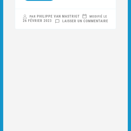
PHILIPPE VAN MASTRIGT
PAR
MODIFIÉ LE
SUR
26 FÉVRIER 2023
LAISSER UN COMMENTAIRE
MAUVAISES
MINES
SUR
LA
COTE
627
(2/3)
:
L’AFFRONTE