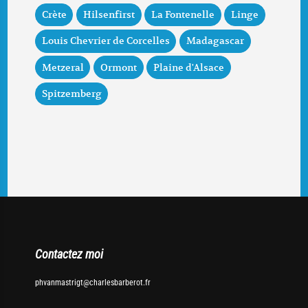
Crète
Hilsenfirst
La Fontenelle
Linge
Louis Chevrier de Corcelles
Madagascar
Metzeral
Ormont
Plaine d'Alsace
Spitzemberg
Contactez moi
phvanmastrigt@charlesbarberot.fr