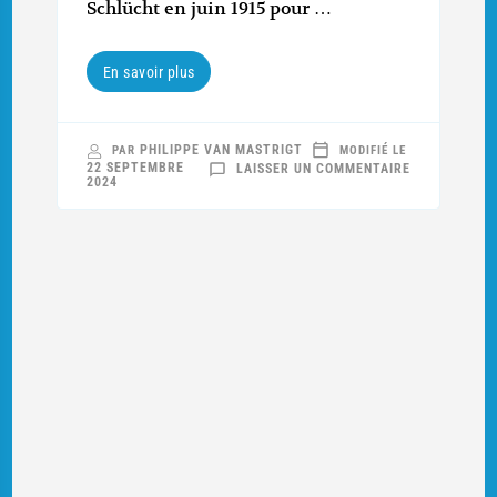
Schlücht en juin 1915 pour …
En savoir plus
PHILIPPE VAN MASTRIGT
PAR
MODIFIÉ LE
SUR
22 SEPTEMBRE
LAISSER UN COMMENTAIRE
LE
2024
TRISTE
DESTIN
DE
L’HÔTEL
ALTENBERG
(1/2)
:
AOÛT
’14