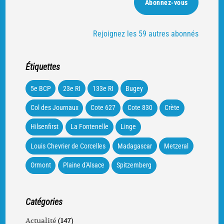
Abonnez-vous
Rejoignez les 59 autres abonnés
Étiquettes
5e BCP
23e RI
133e RI
Bugey
Col des Journaux
Cote 627
Cote 830
Crète
Hilsenfirst
La Fontenelle
Linge
Louis Chevrier de Corcelles
Madagascar
Metzeral
Ormont
Plaine d'Alsace
Spitzemberg
Catégories
Actualité
(147)