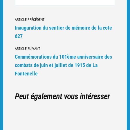
A
LA
RECHERCHE
DE
LA
Navigation
SÉPULTURE
ARTICLE PRÉCÉDENT
DU
COMMANDAN
vers
Inauguration du sentier de mémoire de la cote
BARBEROT
(2)
d'autres
627
articles
ARTICLE SUIVANT
Commémorations du 101ème anniversaire des
combats de juin et juillet de 1915 de La
Fontenelle
Peut également vous intéresser