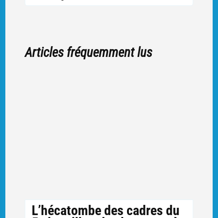
Articles fréquemment lus
L’hécatombe des cadres du