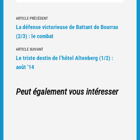
DÉFENSE
VICTORIEUSE
DE
BATTANT
Navigation
DE
ARTICLE PRÉCÉDENT
BOURRAS
(3/3)
vers
La défense victorieuse de Battant de Bourras
:
LES
d'autres
TÉMOIGNAGE
(2/3) : le combat
articles
ARTICLE SUIVANT
Le triste destin de l’hôtel Altenberg (1/2) :
août ’14
Peut également vous intéresser