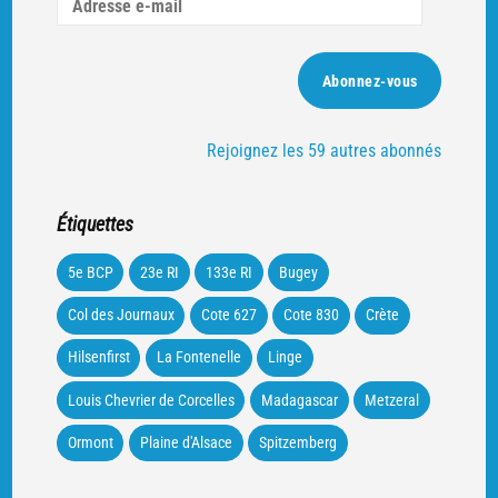
Adresse
e-
mail
Abonnez-vous
Rejoignez les 59 autres abonnés
Étiquettes
5e BCP
23e RI
133e RI
Bugey
Col des Journaux
Cote 627
Cote 830
Crète
Hilsenfirst
La Fontenelle
Linge
Louis Chevrier de Corcelles
Madagascar
Metzeral
Ormont
Plaine d'Alsace
Spitzemberg