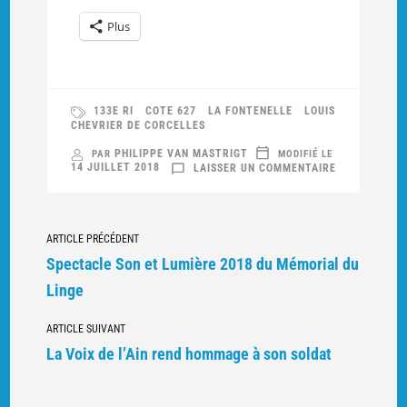
Plus
133E RI
COTE 627
LA FONTENELLE
LOUIS
CHEVRIER DE CORCELLES
PHILIPPE VAN MASTRIGT
PAR
MODIFIÉ LE
SUR
14 JUILLET 2018
LAISSER UN COMMENTAIRE
QUAND
LA
FONTENELLE
EST
DEVENUE
Navigation
COTE
ARTICLE PRÉCÉDENT
627,
DANS
vers
Spectacle Son et Lumière 2018 du Mémorial du
VOSGES
MATIN
d'autres
Linge
articles
ARTICLE SUIVANT
La Voix de l’Ain rend hommage à son soldat