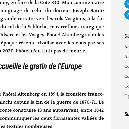
chney, en face de la Cote 830. Mon commentaire
M
témoignage de celui du docteur
Joseph Saint-
a grande retraite vers les cols Vosgiens, à la fin
u col de la Schlücht, ce carrefour stratégique
Alsace et les Vosges, l’hôtel Altenberg subit les
Ca
 époque récente rivalise avec les obus par ses
Ac
2020, l’hôtel n’en finit pas de mourir.
An
cueille le gratin de l’Europe
C
Co
C
 l’hôtel Altenberg en 1894, la frontière franco-
Op
hlucht depuis la fin de la guerre de 1870/71. Le
route construite 13 ans auparavant, entre 1842
Su
ire communiquer les deux florissantes vallées de
nes textiles nombreuses.