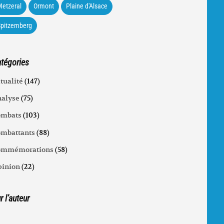
etzeral
Ormont
Plaine d'Alsace
Spitzemberg
tégories
tualité
(147)
alyse
(75)
ombats
(103)
mbattants
(88)
ommémorations
(58)
inion
(22)
r l’auteur