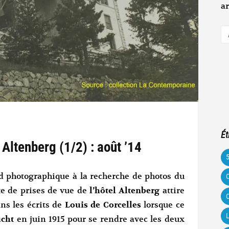
ar
A
e-
m
Ét
l Altenberg (1/2) : août ’14
 photographique à la recherche de photos du
C
te de prises de vue de
l’hôtel Altenberg
attire
C
ns les écrits de
Louis de Corcelles
lorsque ce
L
ücht
en juin 1915 pour se rendre avec les deux