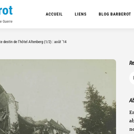
rot
ACCUEIL
LIENS
BLOG BARBEROT
de Guerre
te destin de l’hôtel Altenberg (1/2) : août ’14
Re
R
Ab
En
ab
n