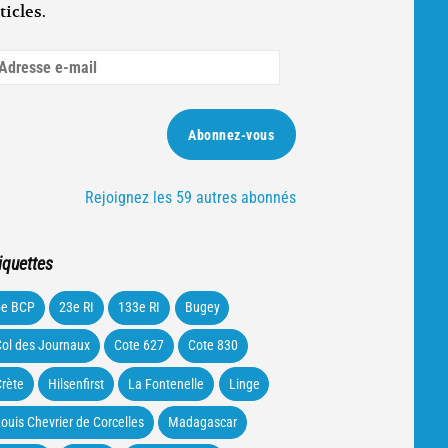
ticles.
dresse
ail
Abonnez-vous
Rejoignez les 59 autres abonnés
iquettes
5e BCP
23e RI
133e RI
Bugey
ol des Journaux
Cote 627
Cote 830
rète
Hilsenfirst
La Fontenelle
Linge
ouis Chevrier de Corcelles
Madagascar