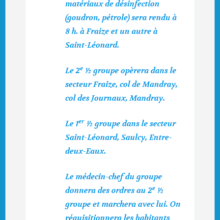
matériaux de désinfection
(goudron, pétrole) sera rendu à
8 h. à Fraize et un autre à
Saint-Léonard.
e
Le 2
½ groupe opèrera dans le
secteur Fraize, col de Mandray,
col des Journaux, Mandray.
er
Le 1
½ groupe dans le secteur
Saint-Léonard, Saulcy, Entre-
deux-Eaux.
Le médecin-chef du groupe
e
donnera des ordres au 2
½
groupe et marchera avec lui. On
réquisitionnera les habitants