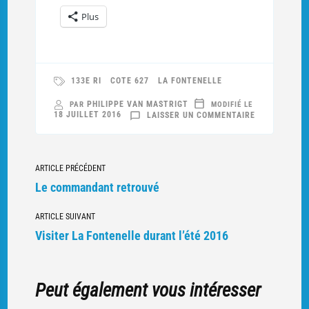
Plus
133E RI
COTE 627
LA FONTENELLE
PHILIPPE VAN MASTRIGT
PAR
MODIFIÉ LE
SUR
18 JUILLET 2016
LAISSER UN COMMENTAIRE
AUX
VAILLANTS
DÉFENSEURS
DU
SOL
Navigation
VOSGIEN
ARTICLE PRÉCÉDENT
vers
Le commandant retrouvé
d'autres
ARTICLE SUIVANT
articles
Visiter La Fontenelle durant l’été 2016
Peut également vous intéresser