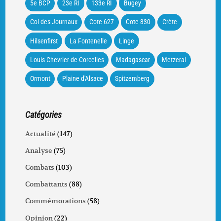
5e BCP
23e RI
133e RI
Bugey
Col des Journaux
Cote 627
Cote 830
Crète
Hilsenfirst
La Fontenelle
Linge
Louis Chevrier de Corcelles
Madagascar
Metzeral
Ormont
Plaine d'Alsace
Spitzemberg
Catégories
Actualité
(147)
Analyse
(75)
Combats
(103)
Combattants
(88)
Commémorations
(58)
Opinion
(22)