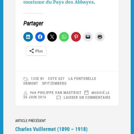
tourisme du Pays des Abbayes
.
Partager
Plus
133E RI
COTE 627
LA FONTENELLE
ORMONT
SPITZEMBERG
PHILIPPE VAN MASTRIGT
PAR
MODIFIÉ LE
SUR
26 JUIN 2016
LAISSER UN COMMENTAIRE
INAUGURATI
DU
SENTIER
DE
MÉMOIRE
Navigation
DE
ARTICLE PRÉCÉDENT
LA
COTE
vers
Charles Vuillermet (1890 – 1918)
627