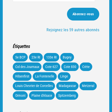
e-
mail
Abonnez-vous
Rejoignez les 59 autres abonnés
Étiquettes
5e BCP
23e RI
133e RI
Bugey
Col des Journaux
Cote 627
Cote 830
Crète
Hilsenfirst
La Fontenelle
Linge
Louis Chevrier de Corcelles
Madagascar
Metzeral
Ormont
Plaine d'Alsace
Spitzemberg