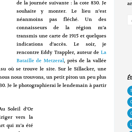
de la journée suivante : la cote 830. Je
ar
souhaite y monter. Le lieu n’est
A
néanmoins pas fléché. Un des
e-
connaisseurs de la région m’a
m
transmis une carte de 1915 et quelques
indications d’accès. Le soir, je
rencontre Eddy Trappler, auteur de
La
Bataille de Metzeral
, près de la vallée
u où se trouve le site. Sur le Sillacker, une
us nous trouvons, un petit piton un peu plus
Ét
830. Je le photographierai le lendemain à partir
C
Au Soleil d’Or
C
riger vers la
L
rt qui m’a été