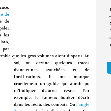
race.
re de
e
ie de
eler
a les
s
oin,
 par
 semble que les gros volumes aient disparu. Au
sol, on
devine quelques traces
d’anciennes tranchées et de
fortifications. Il me manque
cruellement un guide qui aurait pu
m’indiquer d’autres restes. Par
exemple, le fameux bunker décrit
dans les récits des combats. Ou
l’angle