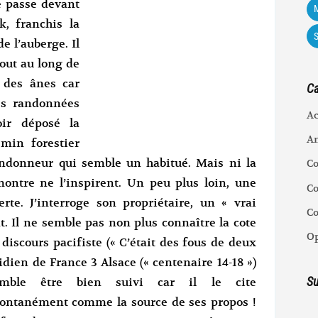
Je passe devant
M
k, franchis la
 l’auberge. Il
tout au long de
 des ânes car
Ca
es randonnées
Ac
oir déposé la
An
min forestier
randonneur qui semble un habitué. Mais ni la
C
 montre ne l’inspirent. Un peu plus loin, une
Co
te. J’interroge son propriétaire, un « vrai
C
t. Il ne semble pas non plus connaître la cote
Op
iscours pacifiste (« C’était des fous de deux
dien de France 3 Alsace (« centenaire 14-18 »)
Su
emble être
bien suivi car il le cite
ontanément comme la source de ses propos !