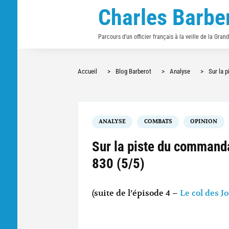
Charles Barbe
Parcours d'un officier français à la veille de la Gran
Accueil
>
Blog Barberot
>
Analyse
>
Sur la 
ANALYSE
COMBATS
OPINION
Sur la piste du commanda
830 (5/5)
(suite de l’épisode 4 –
Le col des J