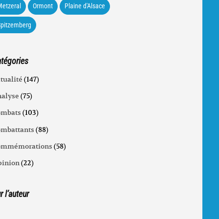
etzeral
Ormont
Plaine d'Alsace
Spitzemberg
tégories
tualité
(147)
alyse
(75)
ombats
(103)
mbattants
(88)
ommémorations
(58)
inion
(22)
r l’auteur