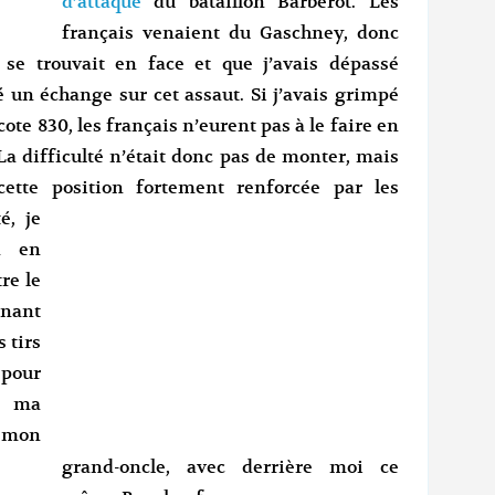
d’attaque
du bataillon Barberot. Les
français venaient du Gaschney, donc
e trouvait en face et que j’avais dépassé
 un échange sur cet assaut. Si j’avais grimpé
ote 830, les français n’eurent pas à le faire en
. La difficulté n’était donc pas de monter, mais
 cette position
fortement
renforcée par les
é, je
n en
re le
enant
 tirs
t pour
» ma
a mon
grand-oncle, avec derrière moi ce