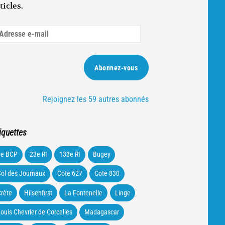
ticles.
dresse
ail
Abonnez-vous
Rejoignez les 59 autres abonnés
iquettes
5e BCP
23e RI
133e RI
Bugey
ol des Journaux
Cote 627
Cote 830
rète
Hilsenfirst
La Fontenelle
Linge
ouis Chevrier de Corcelles
Madagascar