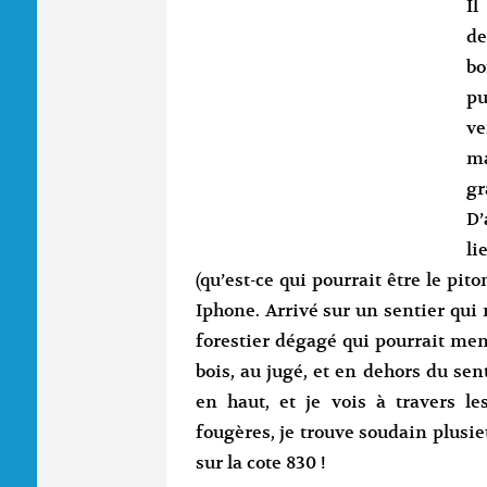
Il
de
bo
pu
ve
m
gr
D’
li
(qu’est-ce qui pourrait être le pito
Iphone. Arrivé sur un sentier qui 
forestier dégagé qui pourrait men
bois, au jugé, et en dehors du sent
en haut, et je vois à travers l
fougères, je trouve soudain plusie
sur la cote 830 !