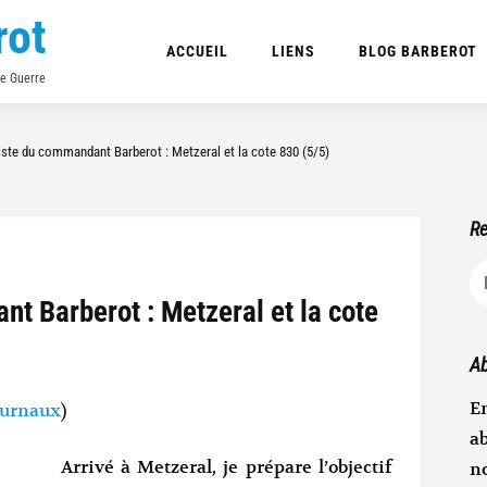
rot
ACCUEIL
LIENS
BLOG BARBEROT
de Guerre
piste du commandant Barberot : Metzeral et la cote 830 (5/5)
Re
R
nt Barberot : Metzeral et la cote
Ab
En
ournaux
)
ab
Arrivé à Metzeral, je prépare l’objectif
n