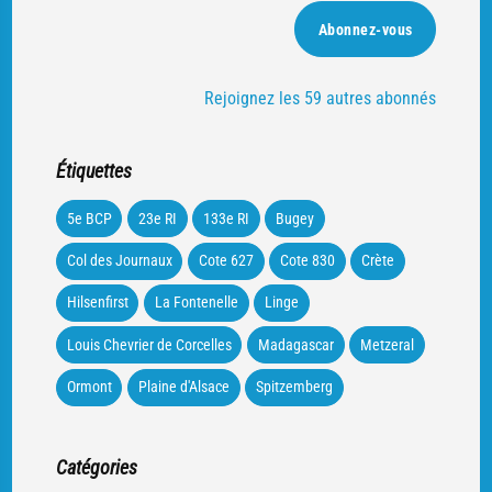
mail
Abonnez-vous
Rejoignez les 59 autres abonnés
Étiquettes
5e BCP
23e RI
133e RI
Bugey
Col des Journaux
Cote 627
Cote 830
Crète
Hilsenfirst
La Fontenelle
Linge
Louis Chevrier de Corcelles
Madagascar
Metzeral
Ormont
Plaine d'Alsace
Spitzemberg
Catégories