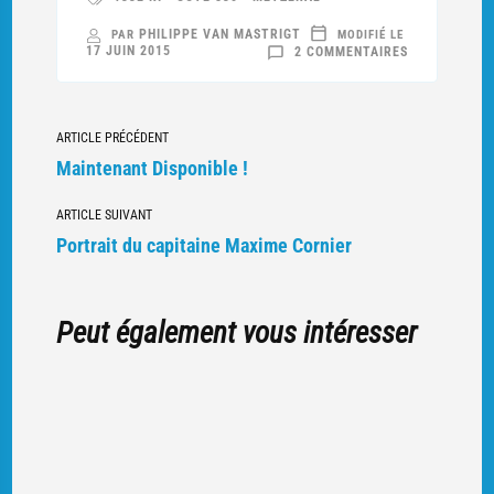
PHILIPPE VAN MASTRIGT
PAR
MODIFIÉ LE
SUR
17 JUIN 2015
2 COMMENTAIRES
COMBIEN
DE
FRANÇAIS
TOMBÈRENT
SUR
Navigation
LA
ARTICLE PRÉCÉDENT
COTE
830
vers
Maintenant Disponible !
?
d'autres
ARTICLE SUIVANT
articles
Portrait du capitaine Maxime Cornier
Peut également vous intéresser