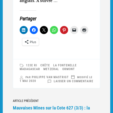
anglais. A suivre …
Partager
Plus
133E RI
CRÈTE
LA FONTENELLE
MADAGASCAR
METZERAL
ORMONT
PHILIPPE VAN MASTRIGT
PAR
MODIFIÉ LE
SUR
1 MAI 2020
LAISSER UN COMMENTAIRE
LE
SIFFLET
DU
COMMANDAN
Navigation
ARTICLE PRÉCÉDENT
vers
Mauvaises Mines sur la Cote 627 (3/3) : la