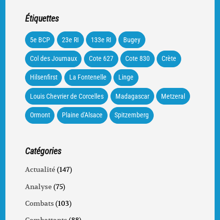
Étiquettes
5e BCP
23e RI
133e RI
Bugey
Col des Journaux
Cote 627
Cote 830
Crète
Hilsenfirst
La Fontenelle
Linge
Louis Chevrier de Corcelles
Madagascar
Metzeral
Ormont
Plaine d'Alsace
Spitzemberg
Catégories
Actualité
(147)
Analyse
(75)
Combats
(103)