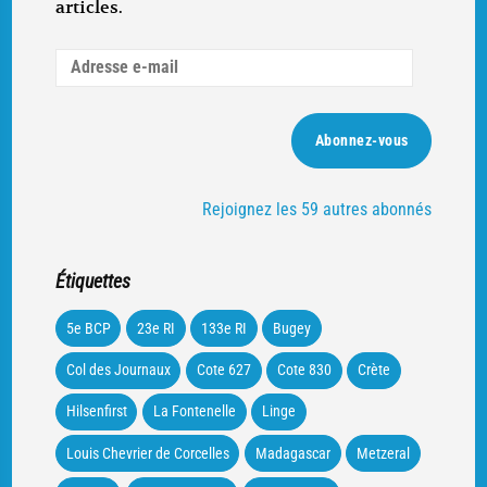
articles.
Adresse
e-
mail
Abonnez-vous
Rejoignez les 59 autres abonnés
Étiquettes
5e BCP
23e RI
133e RI
Bugey
Col des Journaux
Cote 627
Cote 830
Crète
Hilsenfirst
La Fontenelle
Linge
Louis Chevrier de Corcelles
Madagascar
Metzeral