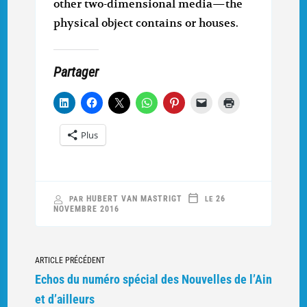
other two-dimensional media—the
physical object contains or houses.
Partager
Plus
HUBERT VAN MASTRIGT
26
PAR
LE
NOVEMBRE 2016
Navigation
ARTICLE PRÉCÉDENT
vers
Echos du numéro spécial des Nouvelles de l’Ain
d'autres
et d’ailleurs