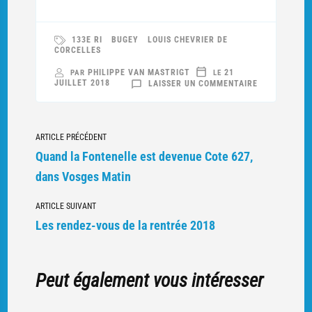
133E RI
BUGEY
LOUIS CHEVRIER DE
CORCELLES
PHILIPPE VAN MASTRIGT
21
PAR
LE
SUR
JUILLET 2018
LAISSER UN COMMENTAIRE
LA
VOIX
DE
L’AIN
REND
Navigation
HOMMAGE
ARTICLE PRÉCÉDENT
À
SON
vers
Quand la Fontenelle est devenue Cote 627,
SOLDAT
d'autres
dans Vosges Matin
articles
ARTICLE SUIVANT
Les rendez-vous de la rentrée 2018
Peut également vous intéresser