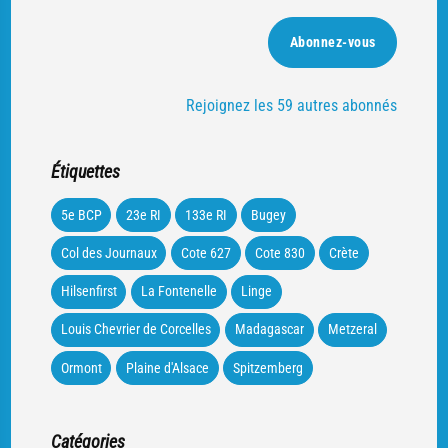
mail
Abonnez-vous
Rejoignez les 59 autres abonnés
Étiquettes
5e BCP
23e RI
133e RI
Bugey
Col des Journaux
Cote 627
Cote 830
Crète
Hilsenfirst
La Fontenelle
Linge
Louis Chevrier de Corcelles
Madagascar
Metzeral
Ormont
Plaine d'Alsace
Spitzemberg
Catégories