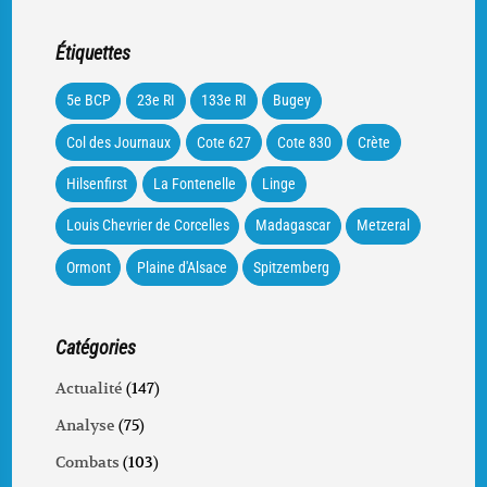
Étiquettes
5e BCP
23e RI
133e RI
Bugey
Col des Journaux
Cote 627
Cote 830
Crète
Hilsenfirst
La Fontenelle
Linge
Louis Chevrier de Corcelles
Madagascar
Metzeral
Ormont
Plaine d'Alsace
Spitzemberg
Catégories
Actualité
(147)
Analyse
(75)
Combats
(103)