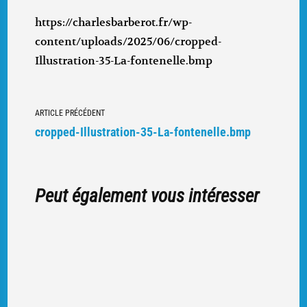
https://charlesbarberot.fr/wp-
content/uploads/2025/06/cropped-
Illustration-35-La-fontenelle.bmp
Navigation
ARTICLE PRÉCÉDENT
vers
cropped-Illustration-35-La-fontenelle.bmp
d'autres
articles
Peut également vous intéresser