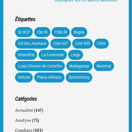
Étiquettes
5e BCP
23e RI
133e RI
Bugey
Col des Journaux
Cote 627
Cote 830
Crète
Hilsenfirst
La Fontenelle
Linge
Louis Chevrier de Corcelles
Madagascar
Metzeral
Ormont
Plaine d'Alsace
Spitzemberg
Catégories
Actualité
(147)
Analyse
(75)
Combats
(103)