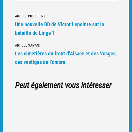
IMMENSE
STOCK
D’OBUS
SUR
Navigation
LE
ARTICLE PRÉCÉDENT
SITE
DU
vers
Une nouvelle BD de Victor Lepointe sur la
LINGE
d'autres
bataille du Linge ?
articles
ARTICLE SUIVANT
Les cimetières du front d’Alsace et des Vosges,
ces vestiges de l’ombre
Peut également vous intéresser