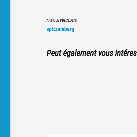
Navigation
ARTICLE PRÉCÉDENT
vers
spitzemberg
d'autres
articles
Peut également vous intéres