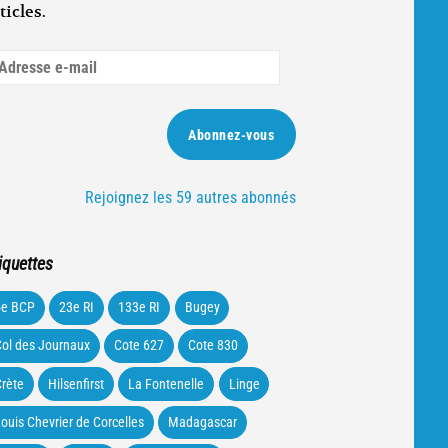
ticles.
dresse
ail
Abonnez-vous
Rejoignez les 59 autres abonnés
iquettes
5e BCP
23e RI
133e RI
Bugey
ol des Journaux
Cote 627
Cote 830
rète
Hilsenfirst
La Fontenelle
Linge
ouis Chevrier de Corcelles
Madagascar