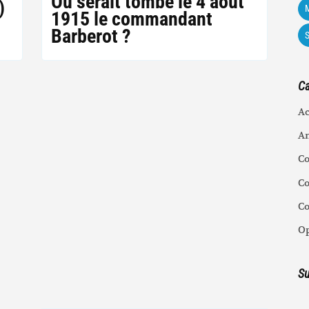
Où serait tombé le 4 août
)
M
1915 le commandant
Barberot ?
Ca
Ac
An
C
Co
C
Op
Su