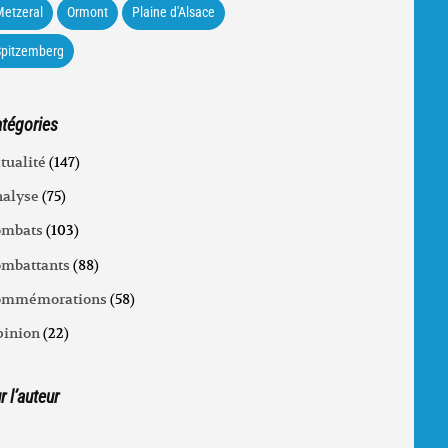
etzeral
Ormont
Plaine d'Alsace
Spitzemberg
tégories
tualité
(147)
alyse
(75)
ombats
(103)
mbattants
(88)
ommémorations
(58)
inion
(22)
r l’auteur