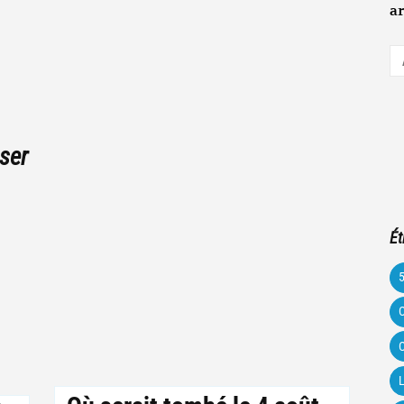
ar
A
e-
m
ser
Ét
C
C
L