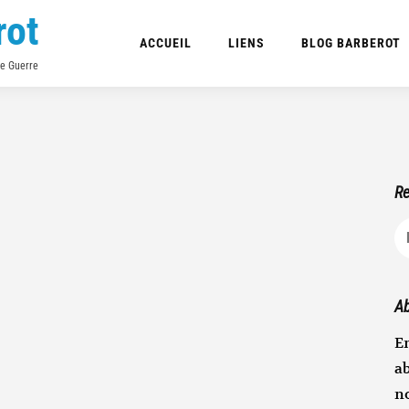
rot
ACCUEIL
LIENS
BLOG BARBEROT
de Guerre
Re
R
Ab
En
ab
n