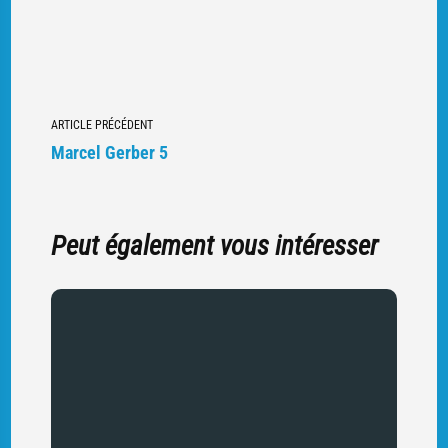
Navigation
ARTICLE PRÉCÉDENT
vers
Marcel Gerber 5
d'autres
articles
Peut également vous intéresser