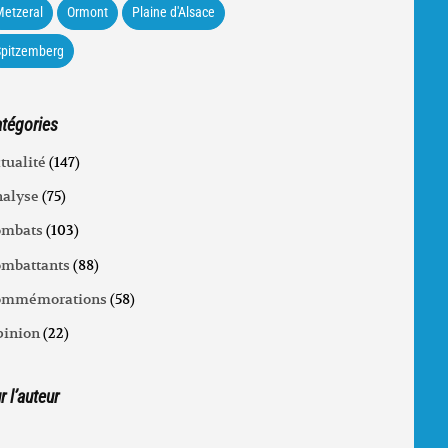
etzeral
Ormont
Plaine d'Alsace
Spitzemberg
tégories
tualité
(147)
alyse
(75)
ombats
(103)
mbattants
(88)
ommémorations
(58)
inion
(22)
r l’auteur