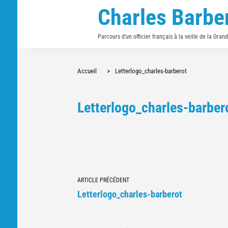
Charles Barbe
Parcours d'un officier français à la veille de la Gran
Accueil
>
Letterlogo_charles-barberot
Letterlogo_charles-barber
Navigation
ARTICLE PRÉCÉDENT
vers
Letterlogo_charles-barberot
d'autres
articles