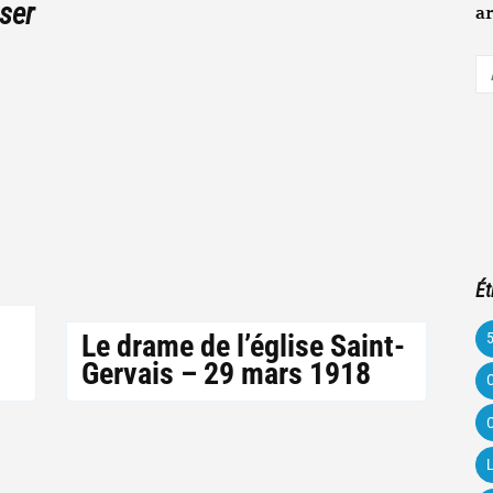
ser
ar
A
e-
m
Ét
Le drame de l’église Saint-
Gervais – 29 mars 1918
C
C
L