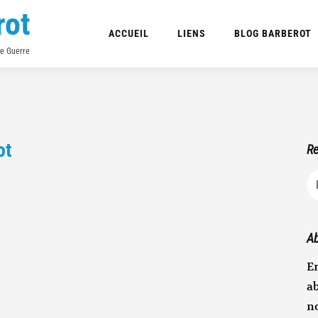
rot
ACCUEIL
LIENS
BLOG BARBEROT
de Guerre
ot
Re
R
Ab
En
ab
n