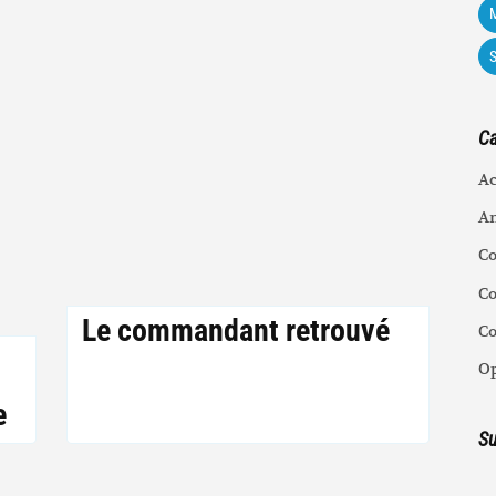
M
Ca
Ac
An
C
Co
Le commandant retrouvé
C
Op
e
Su