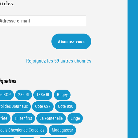
ticles.
dresse
ail
Abonnez-vous
Rejoignez les 59 autres abonnés
iquettes
5e BCP
23e RI
133e RI
Bugey
ol des Journaux
Cote 627
Cote 830
rète
Hilsenfirst
La Fontenelle
Linge
ouis Chevrier de Corcelles
Madagascar