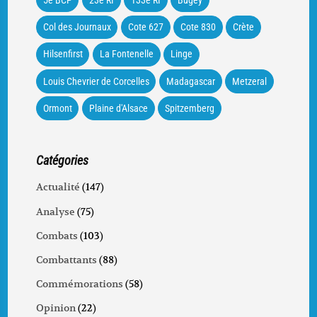
Col des Journaux
Cote 627
Cote 830
Crète
Hilsenfirst
La Fontenelle
Linge
Louis Chevrier de Corcelles
Madagascar
Metzeral
Ormont
Plaine d'Alsace
Spitzemberg
Catégories
Actualité
(147)
Analyse
(75)
Combats
(103)
Combattants
(88)
Commémorations
(58)
Opinion
(22)