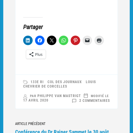
Partager
Plus
133E RI
COL DES JOURNAUX
LOUIS
CHEVRIER DE CORCELLES
PHILIPPE VAN MASTRIGT
PAR
MODIFIÉ LE
SUR
17 AVRIL 2020
2 COMMENTAIRES
BONNE
ANNÉE
2018
!
Navigation
ARTICLE PRÉCÉDENT
vers
Conférence du Dr Rainer Sammet le 30 août