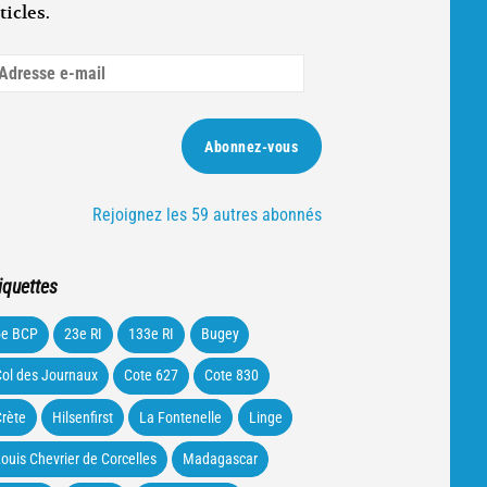
ticles.
dresse
ail
Abonnez-vous
Rejoignez les 59 autres abonnés
iquettes
5e BCP
23e RI
133e RI
Bugey
ol des Journaux
Cote 627
Cote 830
rète
Hilsenfirst
La Fontenelle
Linge
ouis Chevrier de Corcelles
Madagascar