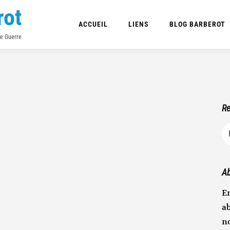
rot
ACCUEIL
LIENS
BLOG BARBEROT
de Guerre
Re
R
Ab
En
ab
n