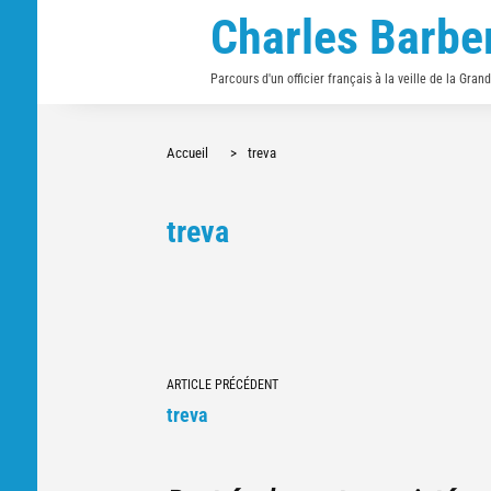
Charles Barbe
Parcours d'un officier français à la veille de la Gran
Accueil
>
treva
treva
Navigation
ARTICLE PRÉCÉDENT
vers
treva
d'autres
articles