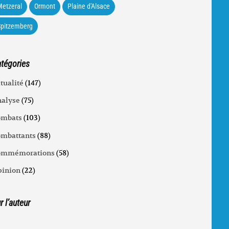
etzeral
Ormont
Plaine d'Alsace
Spitzemberg
tégories
tualité
(147)
alyse
(75)
ombats
(103)
mbattants
(88)
ommémorations
(58)
inion
(22)
r l’auteur