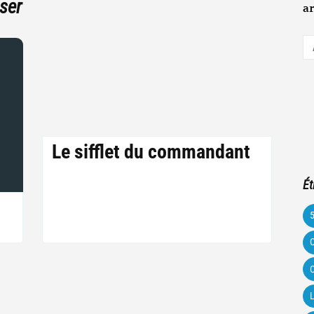
ser
ar
A
e-
m
Le sifflet du commandant
Ét
C
C
L