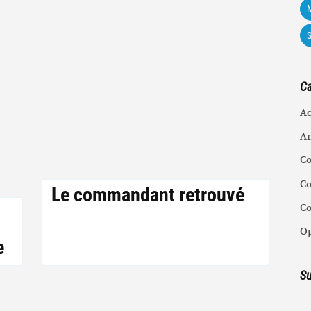
M
Ca
Ac
An
C
Co
Le commandant retrouvé
C
Op
e
Su