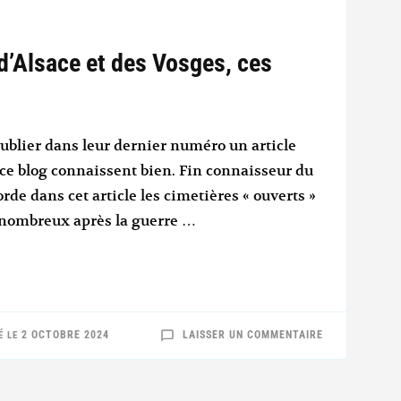
 d’Alsace et des Vosges, ces
ublier dans leur dernier numéro un article
 ce blog connaissent bien. Fin connaisseur du
rde dans cet article les cimetières « ouverts »
i nombreux après la guerre …
SUR
2 OCTOBRE 2024
LAISSER UN COMMENTAIRE
É LE
LES
CIMETIÈRES
DU
FRONT
D’ALSACE
ET