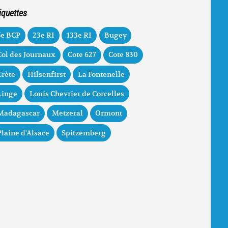
iquettes
5e BCP
23e RI
133e RI
Bugey
Col des Journaux
Cote 627
Cote 830
Crète
Hilsenfirst
La Fontenelle
Linge
Louis Chevrier de Corcelles
Madagascar
Metzeral
Ormont
Plaine d'Alsace
Spitzemberg