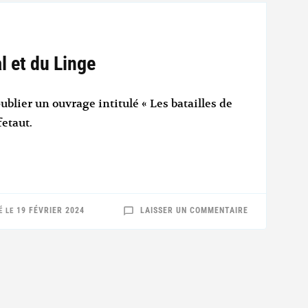
l et du Linge
lier un ouvrage intitulé « Les batailles de
fetaut.
SUR
19 FÉVRIER 2024
LAISSER UN COMMENTAIRE
É LE
LES
BATAILLES
DE
METZERAL
ET
DU
LINGE