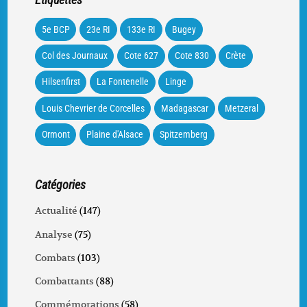
5e BCP
23e RI
133e RI
Bugey
Col des Journaux
Cote 627
Cote 830
Crète
Hilsenfirst
La Fontenelle
Linge
Louis Chevrier de Corcelles
Madagascar
Metzeral
Ormont
Plaine d'Alsace
Spitzemberg
Catégories
Actualité
(147)
Analyse
(75)
Combats
(103)
Combattants
(88)
Commémorations
(58)