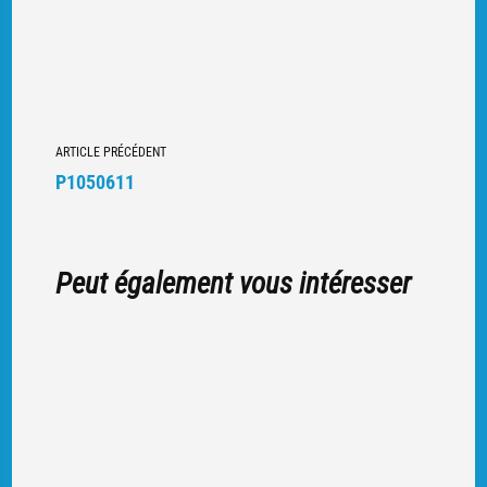
Navigation
ARTICLE PRÉCÉDENT
vers
P1050611
d'autres
articles
Peut également vous intéresser