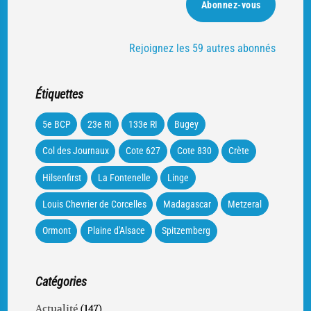
Abonnez-vous
Rejoignez les 59 autres abonnés
Étiquettes
5e BCP
23e RI
133e RI
Bugey
Col des Journaux
Cote 627
Cote 830
Crète
Hilsenfirst
La Fontenelle
Linge
Louis Chevrier de Corcelles
Madagascar
Metzeral
Ormont
Plaine d'Alsace
Spitzemberg
Catégories
Actualité
(147)