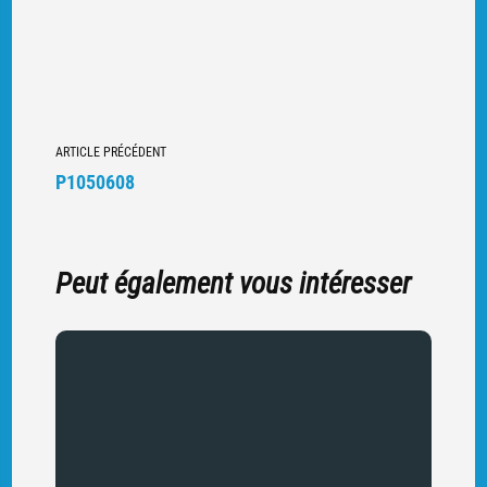
Navigation
ARTICLE PRÉCÉDENT
vers
P1050608
d'autres
articles
Peut également vous intéresser