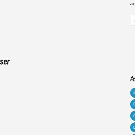
ar
A
e-
m
ser
Ét
C
C
L