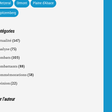
etzeral
Ormont
Plaine d'Alsace
Spitzemberg
tégories
tualité
(147)
alyse
(75)
ombats
(103)
mbattants
(88)
ommémorations
(58)
inion
(22)
r l’auteur