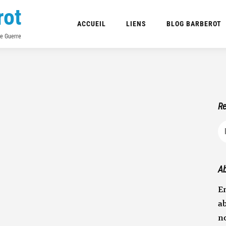
rot
ACCUEIL
LIENS
BLOG BARBEROT
de Guerre
Re
R
Ab
En
ab
n