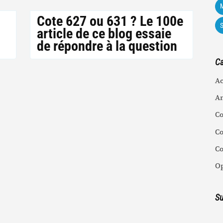
M
Cote 627 ou 631 ? Le 100e
article de ce blog essaie
de répondre à la question
Ca
Ac
An
C
Co
C
Op
Su