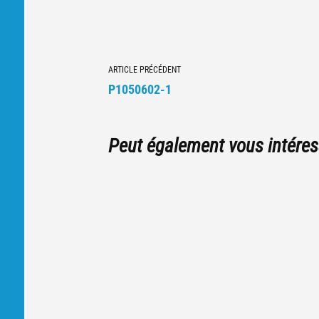
Navigation
ARTICLE PRÉCÉDENT
vers
P1050602-1
d'autres
articles
Peut également vous intéres