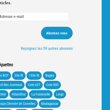
ticles.
dresse
ail
Abonnez-vous
Rejoignez les 59 autres abonnés
iquettes
5e BCP
23e RI
133e RI
Bugey
ol des Journaux
Cote 627
Cote 830
rète
Hilsenfirst
La Fontenelle
Linge
ouis Chevrier de Corcelles
Madagascar