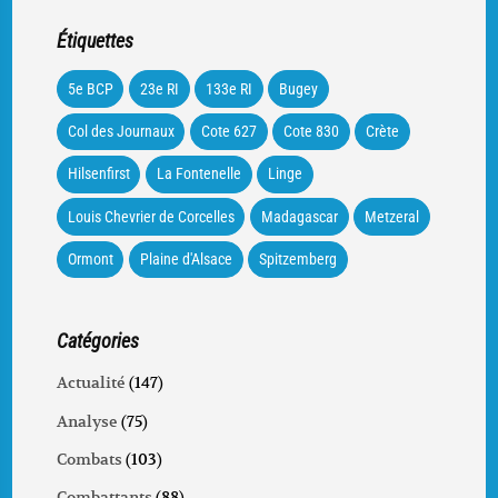
Étiquettes
5e BCP
23e RI
133e RI
Bugey
Col des Journaux
Cote 627
Cote 830
Crète
Hilsenfirst
La Fontenelle
Linge
Louis Chevrier de Corcelles
Madagascar
Metzeral
Ormont
Plaine d'Alsace
Spitzemberg
Catégories
Actualité
(147)
Analyse
(75)
Combats
(103)
Combattants
(88)