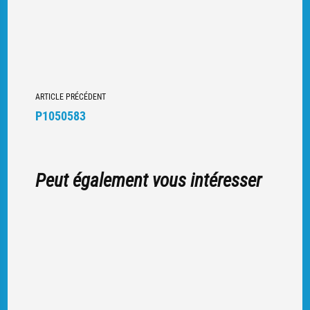
Navigation
ARTICLE PRÉCÉDENT
vers
P1050583
d'autres
articles
Peut également vous intéresser