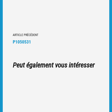
Navigation
ARTICLE PRÉCÉDENT
vers
P1050531
d'autres
articles
Peut également vous intéresser