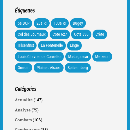
Étiquettes
5e BCP
23e RI
133e RI
Bugey
Col des Journaux
Cote 627
Cote 830
Crète
Hilsenfirst
La Fontenelle
Linge
Louis Chevrier de Corcelles
Madagascar
Metzeral
Ormont
Plaine d'Alsace
Spitzemberg
Catégories
Actualité
(147)
Analyse
(75)
Combats
(103)
Combattants
(88)