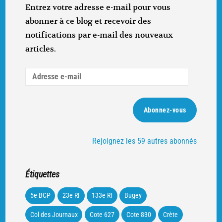
Entrez votre adresse e-mail pour vous
abonner à ce blog et recevoir des
notifications par e-mail des nouveaux
articles.
Adresse
e-
mail
Abonnez-vous
Rejoignez les 59 autres abonnés
Étiquettes
5e BCP
23e RI
133e RI
Bugey
Col des Journaux
Cote 627
Cote 830
Crète