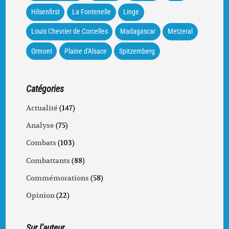
Hilsenfirst
La Fontenelle
Linge
Louis Chevrier de Corcelles
Madagascar
Metzeral
Ormont
Plaine d'Alsace
Spitzemberg
Catégories
Actualité
(147)
Analyse
(75)
Combats
(103)
Combattants
(88)
Commémorations
(58)
Opinion
(22)
Sur l’auteur