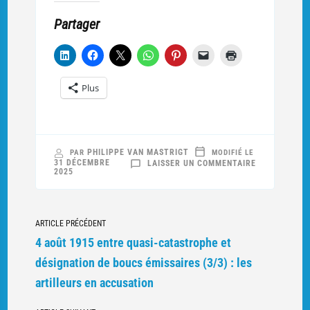
Partager
Plus
PHILIPPE VAN MASTRIGT
PAR
MODIFIÉ LE
SUR
31 DÉCEMBRE
LAISSER UN COMMENTAIRE
BONNE
2025
ANNÉE
2026
!
Navigation
ARTICLE PRÉCÉDENT
vers
4 août 1915 entre quasi-catastrophe et
d'autres
désignation de boucs émissaires (3/3) : les
articles
artilleurs en accusation