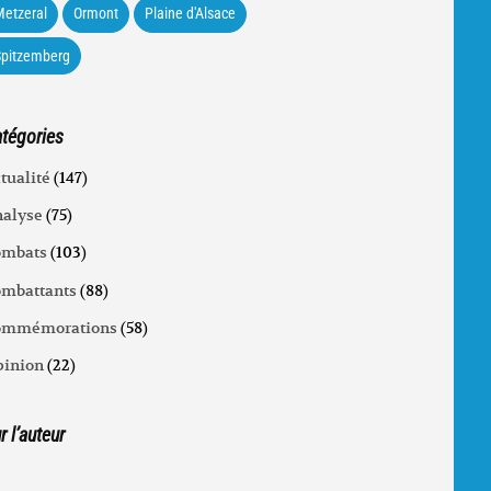
etzeral
Ormont
Plaine d'Alsace
Spitzemberg
tégories
tualité
(147)
alyse
(75)
ombats
(103)
mbattants
(88)
ommémorations
(58)
inion
(22)
r l’auteur