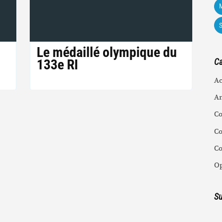
M
Le médaillé olympique du
133e RI
Ca
Ac
An
C
Co
C
Op
Su