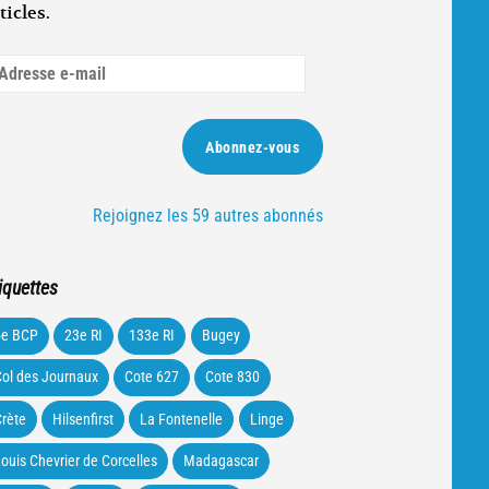
ticles.
dresse
ail
Abonnez-vous
Rejoignez les 59 autres abonnés
iquettes
5e BCP
23e RI
133e RI
Bugey
ol des Journaux
Cote 627
Cote 830
rète
Hilsenfirst
La Fontenelle
Linge
ouis Chevrier de Corcelles
Madagascar