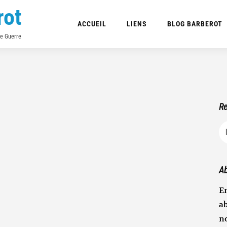
rot
ACCUEIL
LIENS
BLOG BARBEROT
de Guerre
Re
R
Ab
En
ab
n