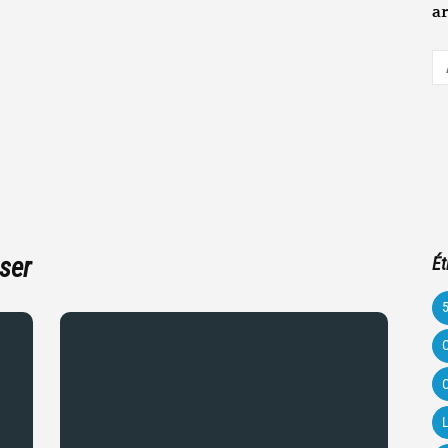
ar
A
e-
m
ser
Ét
C
C
L