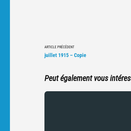
Navigation
ARTICLE PRÉCÉDENT
vers
juillet 1915 – Copie
d'autres
articles
Peut également vous intéres