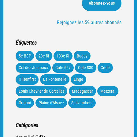
Abonnez-vous
Rejoignez les 59 autres abonnés
Étiquettes
5e BCP
23e RI
133e RI
Bugey
Col des Journaux
Cote 627
Cote 830
Crète
Hilsenfirst
La Fontenelle
Linge
Louis Chevrier de Corcelles
Madagascar
Metzeral
Ormont
Plaine d'Alsace
Spitzemberg
Catégories
Actualité
(147)