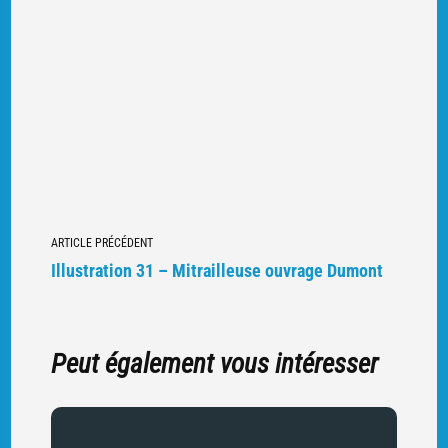
Navigation
ARTICLE PRÉCÉDENT
vers
Illustration 31 – Mitrailleuse ouvrage Dumont
d'autres
articles
Peut également vous intéresser