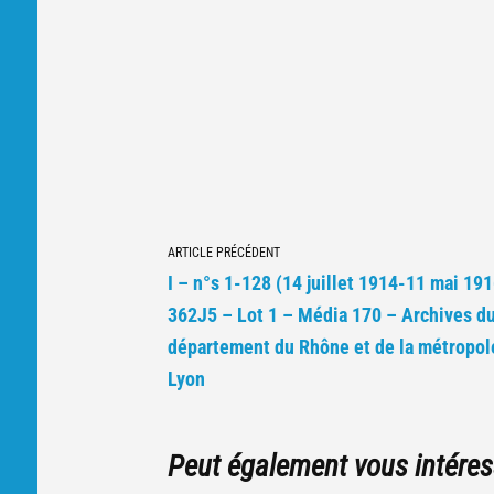
Navigation
ARTICLE PRÉCÉDENT
vers
I – n°s 1-128 (14 juillet 1914-11 mai 191
d'autres
362J5 – Lot 1 – Média 170 – Archives d
articles
département du Rhône et de la métropol
Lyon
Peut également vous intéres