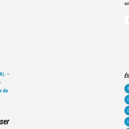
ar
A
e-
m
6). –
Ét
u
e de
C
C
ser
L