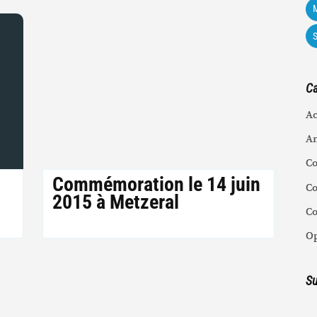
M
Ca
Ac
An
C
Commémoration le 14 juin
Co
0
2015 à Metzeral
C
Op
Su