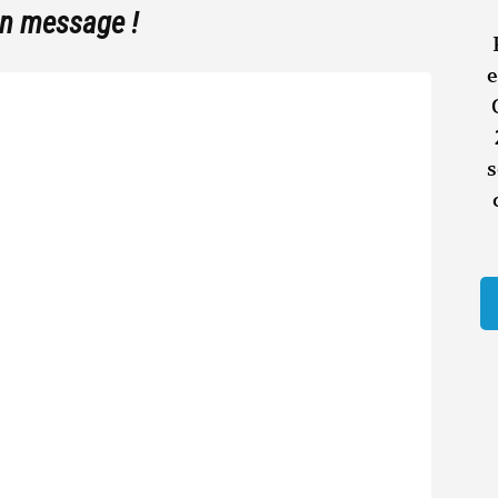
un message !
e
s