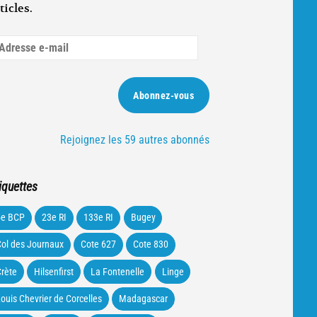
ticles.
dresse
ail
Abonnez-vous
Rejoignez les 59 autres abonnés
iquettes
5e BCP
23e RI
133e RI
Bugey
ol des Journaux
Cote 627
Cote 830
rète
Hilsenfirst
La Fontenelle
Linge
ouis Chevrier de Corcelles
Madagascar