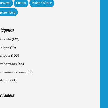
etzeral
Ormont
Plaine d'Alsace
Spitzemberg
tégories
tualité
(147)
alyse
(75)
ombats
(103)
mbattants
(88)
ommémorations
(58)
inion
(22)
r l’auteur