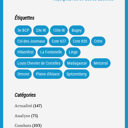
Étiquettes
5e BCP
23e RI
133e RI
Bugey
Col des Journaux
Cote 627
Cote 830
Crète
Hilsenfirst
La Fontenelle
Linge
Louis Chevrier de Corcelles
Madagascar
Metzeral
Ormont
Plaine d'Alsace
Spitzemberg
Catégories
Actualité
(147)
Analyse
(75)
Combats
(103)