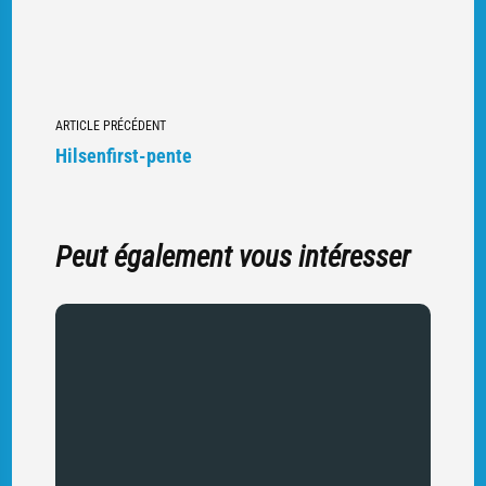
Navigation
ARTICLE PRÉCÉDENT
vers
Hilsenfirst-pente
d'autres
articles
Peut également vous intéresser