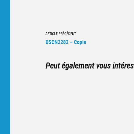
Navigation
ARTICLE PRÉCÉDENT
vers
DSCN2282 – Copie
d'autres
articles
Peut également vous intéres