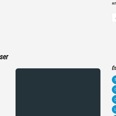
ar
A
e-
m
ser
Ét
C
C
L