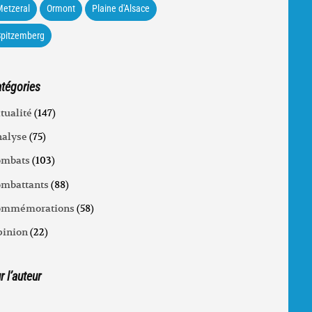
etzeral
Ormont
Plaine d'Alsace
Spitzemberg
tégories
tualité
(147)
alyse
(75)
ombats
(103)
mbattants
(88)
ommémorations
(58)
inion
(22)
r l’auteur