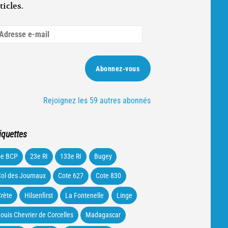
ticles.
dresse
ail
Abonnez-vous
Rejoignez les 59 autres abonnés
iquettes
5e BCP
23e RI
133e RI
Bugey
ol des Journaux
Cote 627
Cote 830
rète
Hilsenfirst
La Fontenelle
Linge
ouis Chevrier de Corcelles
Madagascar