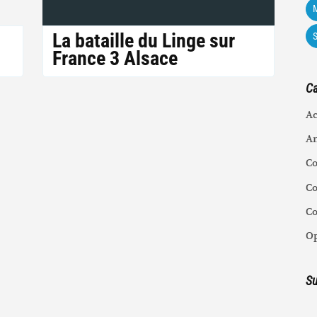
M
La bataille du Linge sur
France 3 Alsace
Ca
Ac
An
C
Co
C
Op
Su