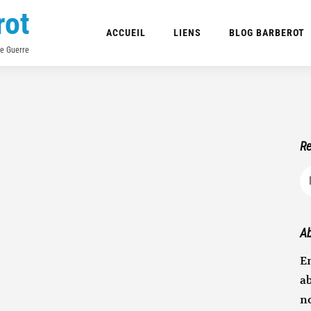
rot
ACCUEIL
LIENS
BLOG BARBEROT
de Guerre
Re
R
Ab
En
ab
n