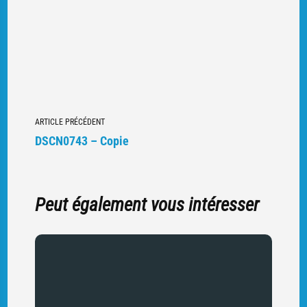
Navigation
ARTICLE PRÉCÉDENT
vers
DSCN0743 – Copie
d'autres
articles
Peut également vous intéresser