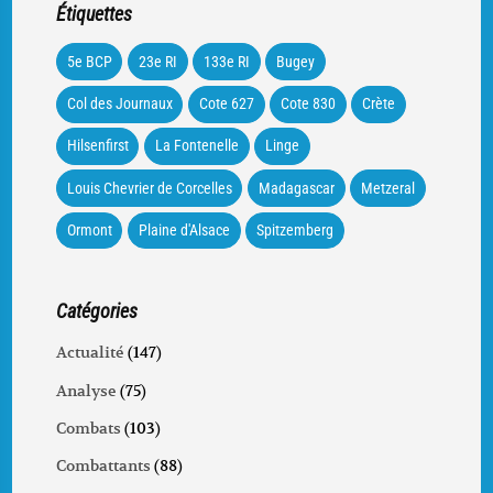
Étiquettes
5e BCP
23e RI
133e RI
Bugey
Col des Journaux
Cote 627
Cote 830
Crète
Hilsenfirst
La Fontenelle
Linge
Louis Chevrier de Corcelles
Madagascar
Metzeral
Ormont
Plaine d'Alsace
Spitzemberg
Catégories
Actualité
(147)
Analyse
(75)
Combats
(103)
Combattants
(88)