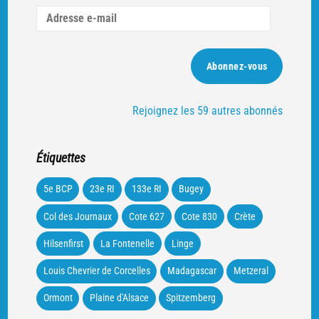
Adresse
e-
mail
Abonnez-vous
Rejoignez les 59 autres abonnés
Étiquettes
5e BCP
23e RI
133e RI
Bugey
Col des Journaux
Cote 627
Cote 830
Crète
Hilsenfirst
La Fontenelle
Linge
Louis Chevrier de Corcelles
Madagascar
Metzeral
Ormont
Plaine d'Alsace
Spitzemberg