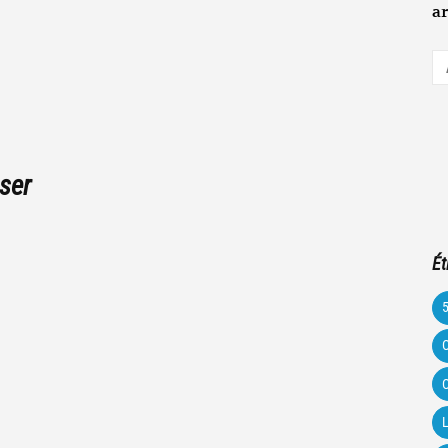
ar
A
e-
m
ser
Ét
C
C
L