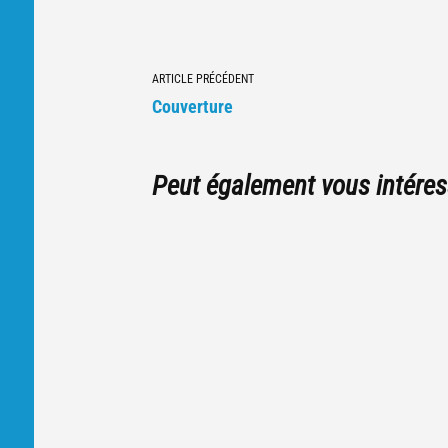
Navigation
ARTICLE PRÉCÉDENT
vers
Couverture
d'autres
articles
Peut également vous intéres