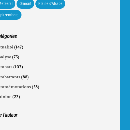
etzeral
Ormont
Plaine d'Alsace
Spitzemberg
tégories
tualité
(147)
alyse
(75)
ombats
(103)
mbattants
(88)
ommémorations
(58)
inion
(22)
r l’auteur