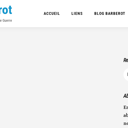
rot
ACCUEIL
LIENS
BLOG BARBEROT
de Guerre
Re
R
Ab
En
ab
n