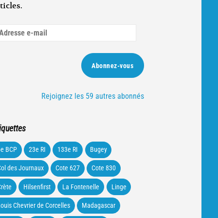
ticles.
dresse
ail
Abonnez-vous
Rejoignez les 59 autres abonnés
iquettes
5e BCP
23e RI
133e RI
Bugey
ol des Journaux
Cote 627
Cote 830
rète
Hilsenfirst
La Fontenelle
Linge
ouis Chevrier de Corcelles
Madagascar