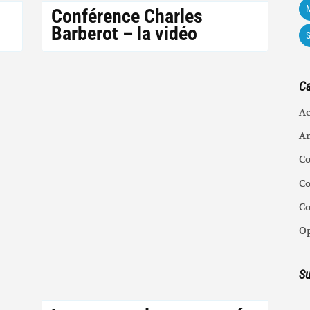
M
Conférence Charles
Barberot – la vidéo
Ca
Ac
An
C
Co
C
Op
Su