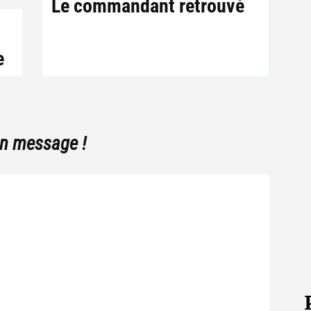
Le commandant retrouvé
e
un message !