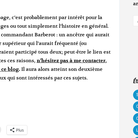
ar
page, c’est probablement par intérêt pour la
A
sges ou tout simplement l’histoire en général.
e-
e commandant Barberot : un ancêtre qui aurait
m
r supérieur qui l’aurait fréquenté (ou
ient participé tous deux; peut-être le lien est
tes ces raisons,
n’hésitez pas à me contacter,
 ce blog
.
Il aura alors atteint son deuxième
eux qui sont intéressés par ces sujets.
Ét
C
C
Plus
L