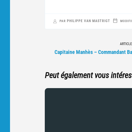
PHILIPPE VAN MASTRIGT
PAR
MODIFI
Navigation
ARTICLE
vers
Capitaine Manhès – Commandant Ba
d'autres
articles
Peut également vous intéres