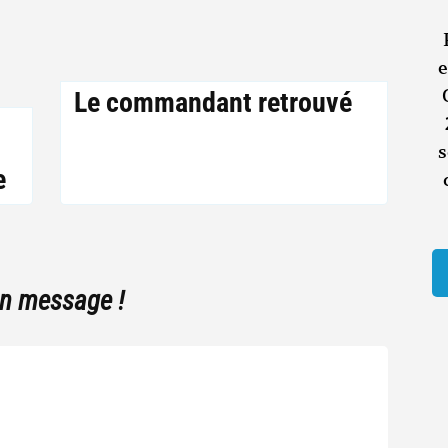
e
Le commandant retrouvé
s
e
un message !