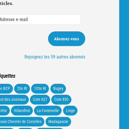
ticles.
dresse
ail
Abonnez-vous
Rejoignez les 59 autres abonnés
iquettes
5e BCP
23e RI
133e RI
Bugey
ol des Journaux
Cote 627
Cote 830
rète
Hilsenfirst
La Fontenelle
Linge
ouis Chevrier de Corcelles
Madagascar