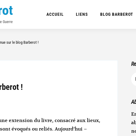
rot
ACCUEIL
LIENS
BLOG BARBEROT
de Guerre
nue sur le blog Barberot !
Re
R
berot !
Ab
En
 une extension du livre, consacré aux lieux,
ab
ont évoqués ou reliés. Aujourd’hui –
n