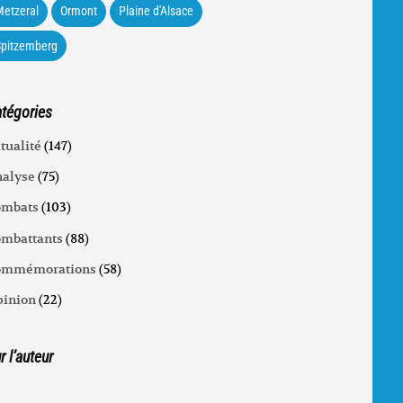
etzeral
Ormont
Plaine d'Alsace
Spitzemberg
tégories
tualité
(147)
alyse
(75)
ombats
(103)
mbattants
(88)
ommémorations
(58)
inion
(22)
r l’auteur