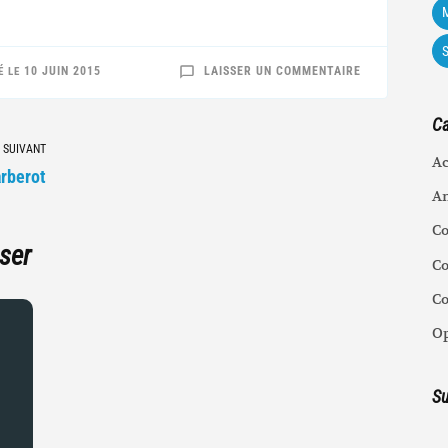
M
SUR
10 JUIN 2015
LAISSER UN COMMENTAIRE
É LE
BIENVENUE
SUR
LE
BLOG
Ca
BARBEROT
!
 SUIVANT
Ac
rberot
An
C
ser
Co
C
Op
Su