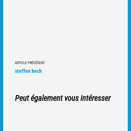
Navigation
ARTICLE PRÉCÉDENT
vers
steffen bech
d'autres
articles
Peut également vous intéresser