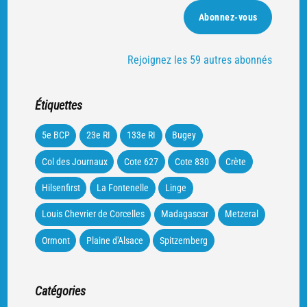
mail
Abonnez-vous
Rejoignez les 59 autres abonnés
Étiquettes
5e BCP
23e RI
133e RI
Bugey
Col des Journaux
Cote 627
Cote 830
Crète
Hilsenfirst
La Fontenelle
Linge
Louis Chevrier de Corcelles
Madagascar
Metzeral
Ormont
Plaine d'Alsace
Spitzemberg
Catégories