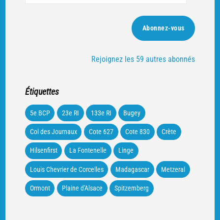
e-
mail
Abonnez-vous
Rejoignez les 59 autres abonnés
Étiquettes
5e BCP
23e RI
133e RI
Bugey
Col des Journaux
Cote 627
Cote 830
Crète
Hilsenfirst
La Fontenelle
Linge
Louis Chevrier de Corcelles
Madagascar
Metzeral
Ormont
Plaine d'Alsace
Spitzemberg