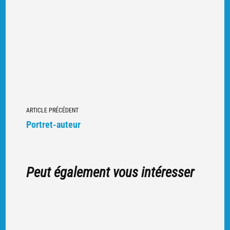
Navigation
ARTICLE PRÉCÉDENT
vers
Portret-auteur
d'autres
articles
Peut également vous intéresser