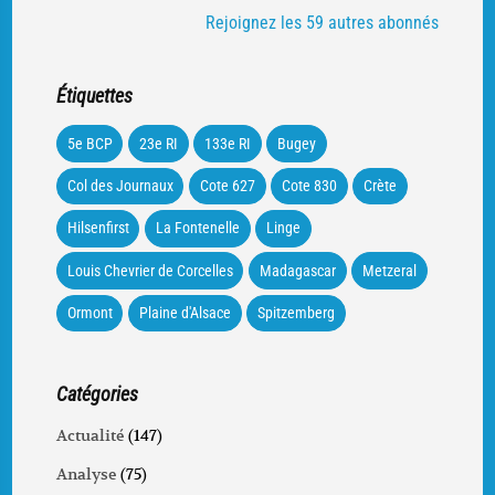
Rejoignez les 59 autres abonnés
Étiquettes
5e BCP
23e RI
133e RI
Bugey
Col des Journaux
Cote 627
Cote 830
Crète
Hilsenfirst
La Fontenelle
Linge
Louis Chevrier de Corcelles
Madagascar
Metzeral
Ormont
Plaine d'Alsace
Spitzemberg
Catégories
Actualité
(147)
Analyse
(75)