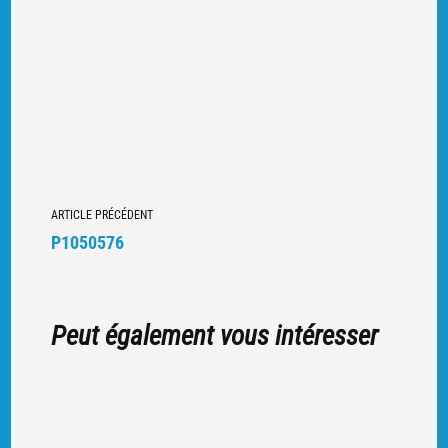
Navigation
ARTICLE PRÉCÉDENT
vers
P1050576
d'autres
articles
Peut également vous intéresser