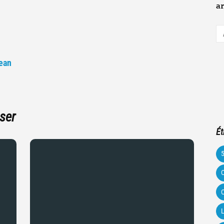
ar
A
e-
m
Jean
ser
Ét
C
C
L