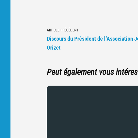
Navigation
ARTICLE PRÉCÉDENT
vers
Discours du Président de l’Association 
d'autres
Orizet
articles
Peut également vous intéres