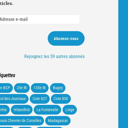
ticles.
dresse
ail
Abonnez-vous
Rejoignez les 59 autres abonnés
iquettes
5e BCP
23e RI
133e RI
Bugey
ol des Journaux
Cote 627
Cote 830
rète
Hilsenfirst
La Fontenelle
Linge
ouis Chevrier de Corcelles
Madagascar