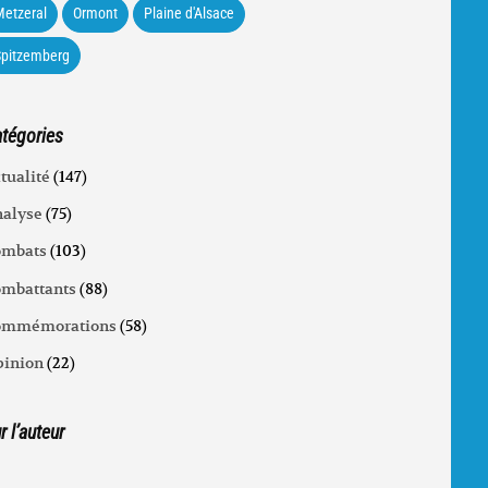
etzeral
Ormont
Plaine d'Alsace
Spitzemberg
tégories
tualité
(147)
alyse
(75)
ombats
(103)
mbattants
(88)
ommémorations
(58)
inion
(22)
r l’auteur