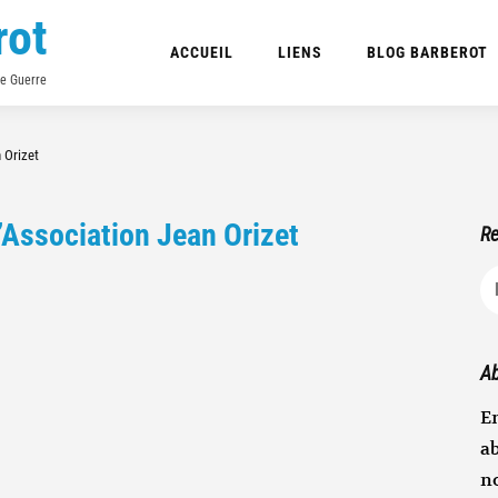
rot
ACCUEIL
LIENS
BLOG BARBEROT
de Guerre
 Orizet
’Association Jean Orizet
Re
R
Ab
En
ab
n