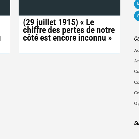
M
(29 juillet 1915) « Le
chiffre des pertes de notre
u
côté est encore inconnu »
Ca
Ac
An
C
Co
C
Op
Su