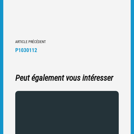
Navigation
ARTICLE PRÉCÉDENT
vers
P1030112
d'autres
articles
Peut également vous intéresser