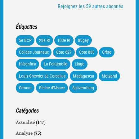
Rejoignez les 59 autres abonnés
Étiquettes
5e BCP
23e RI
133e RI
Bugey
Col des Journaux
Cote 627
Cote 830
Crète
Hilsenfirst
La Fontenelle
Linge
Louis Chevrier de Corcelles
Madagascar
Metzeral
Ormont
Plaine d'Alsace
Spitzemberg
Catégories
Actualité
(147)
Analyse
(75)