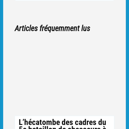
Articles fréquemment lus
L’hécatombe des cadres du