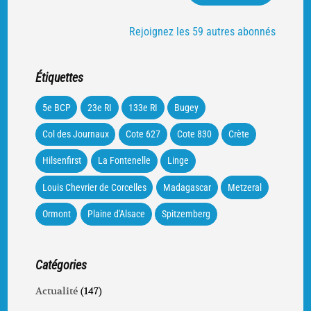
Rejoignez les 59 autres abonnés
Étiquettes
5e BCP
23e RI
133e RI
Bugey
Col des Journaux
Cote 627
Cote 830
Crète
Hilsenfirst
La Fontenelle
Linge
Louis Chevrier de Corcelles
Madagascar
Metzeral
Ormont
Plaine d'Alsace
Spitzemberg
Catégories
Actualité
(147)